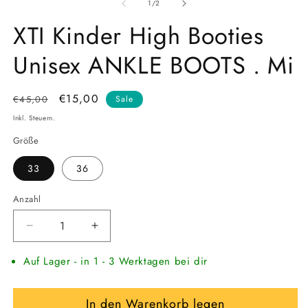
in
von
in
1
/
2
Modal
M
öffnen
XTI Kinder High Booties
öf
Unisex ANKLE BOOTS . Mi
Normaler
Verkaufspreis
€15,00
€45,00
Sale
Preis
Inkl. Steuern.
Größe
33
36
Anzahl
Verringere
Erhöhe
die
die
Auf Lager - in 1 - 3 Werktagen bei dir
Menge
Menge
für
für
XTI
XTI
In den Warenkorb legen
Kinder
Kinder