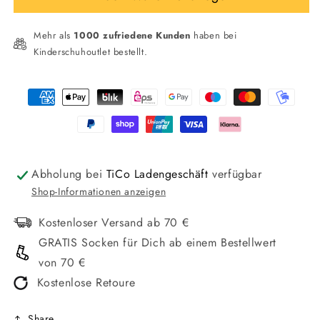
High
High
Booties
Booties
Mehr als
1000 zufriedene Kunden
haben bei
Unisex
Unisex
Kinderschuhoutlet bestellt.
ANKLE
ANKLE
BOOTS
BOOTS
Zahlungsmethoden
.
.
Mi
Mi
Abholung bei
TiCo Ladengeschäft
verfügbar
Shop-Informationen anzeigen
Kostenloser Versand ab 70 €
GRATIS Socken für Dich ab einem Bestellwert
von 70 €
Kostenlose Retoure
Share