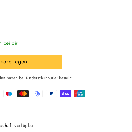
n bei dir
nkorb legen
h
den
haben bei Kinderschuhoutlet bestellt.
schäft
verfügbar