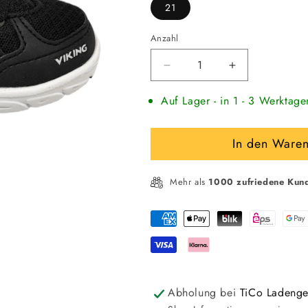
21
Anzahl
Verringere
Erhöhe
die
die
Auf Lager - in 1 - 3 Werktage
Menge
Menge
für
für
VIKING
VIKING
In den Ware
Kinder
Kinder
Highsneaker
Highsneaker
Outdoorschuh
Outdoorschu
Mehr als
1000 zufriedene Kun
Zahlungsmethoden
Abholung bei
TiCo Ladenge