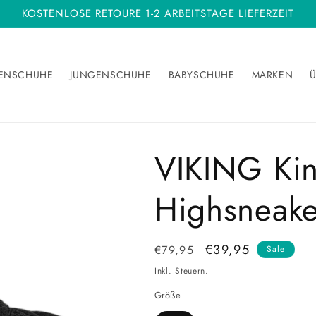
KOSTENLOSE RETOURE 1-2 ARBEITSTAGE LIEFERZEIT
ENSCHUHE
JUNGENSCHUHE
BABYSCHUHE
MARKEN
Ü
VIKING Ki
Highsneake
Normaler
Verkaufspreis
€39,95
€79,95
Sale
Preis
Inkl. Steuern.
Größe