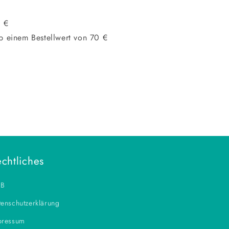
0 €
b einem Bestellwert von 70 €
chtliches
B
enschutzerklärung
pressum