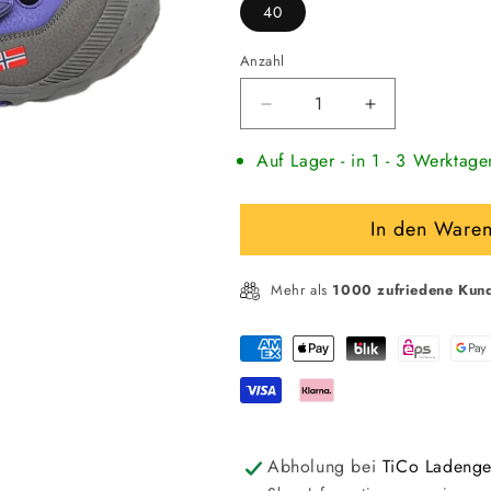
40
Anzahl
Verringere
Erhöhe
die
die
Auf Lager - in 1 - 3 Werktage
Menge
Menge
für
für
TROLLKIDS
TROLLKIDS
In den Ware
Lillesand
Lillesand
Sandale
Sandale
mit
mit
Mehr als
1000 zufriedene Kun
Klettverschluss
Klettverschlu
Zahlungsmethoden
Abholung bei
TiCo Ladenge