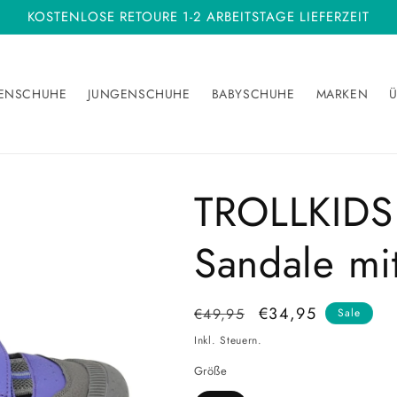
KOSTENLOSE RETOURE 1-2 ARBEITSTAGE LIEFERZEIT
ENSCHUHE
JUNGENSCHUHE
BABYSCHUHE
MARKEN
Ü
TROLLKIDS 
Sandale mit
Normaler
Verkaufspreis
€34,95
€49,95
Sale
Preis
Inkl. Steuern.
Größe