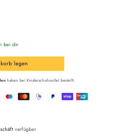
n bei dir
nkorb legen
den
haben bei Kinderschuhoutlet bestellt.
ss
schäft
verfügbar