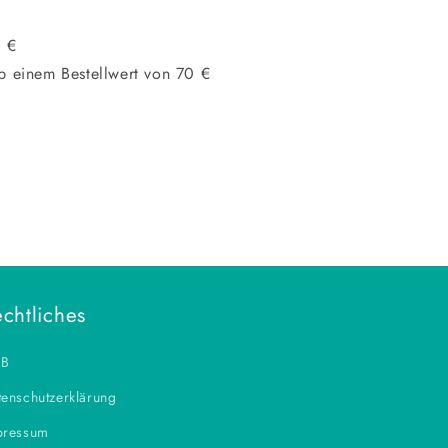
0 €
b einem Bestellwert von 70 €
chtliches
B
enschutzerklärung
pressum