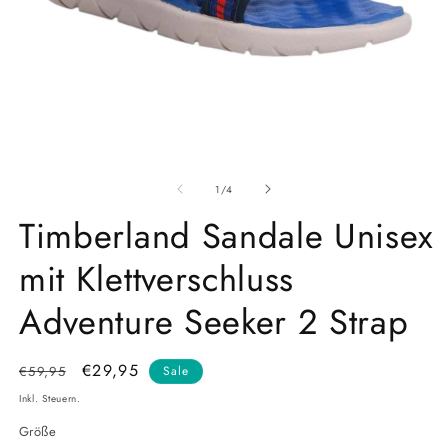
Medien
M
1
2
von
in
in
1
/
4
Modal
M
öffnen
Timberland Sandale Unisex
öf
mit Klettverschluss
Adventure Seeker 2 Strap
Normaler
Verkaufspreis
€29,95
€59,95
Sale
Preis
Inkl. Steuern.
Größe