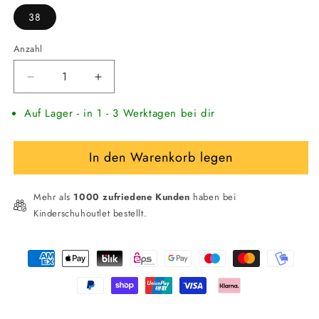
38
Anzahl
Verringere
Erhöhe
die
die
Auf Lager - in 1 - 3 Werktagen bei dir
Menge
Menge
für
für
Timberland
Timberland
In den Warenkorb legen
Sandale
Sandale
Unisex
Unisex
mit
mit
Mehr als
1000 zufriedene Kunden
haben bei
Klettverschluss
Klettverschluss
Kinderschuhoutlet bestellt.
Adventure
Adventure
Seeker
Seeker
Zahlungsmethoden
2
2
Strap
Strap