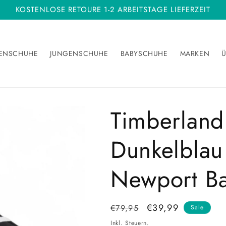
KOSTENLOSE RETOURE 1-2 ARBEITSTAGE LIEFERZEIT
ENSCHUHE
JUNGENSCHUHE
BABYSCHUHE
MARKEN
Ü
Timberland
Dunkelblau 
Newport B
Normaler
Verkaufspreis
€39,99
€79,95
Sale
Preis
Inkl. Steuern.