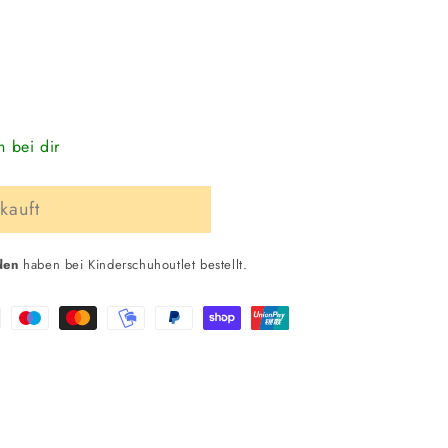
n bei dir
kauft
den
haben bei Kinderschuhoutlet bestellt.
ss