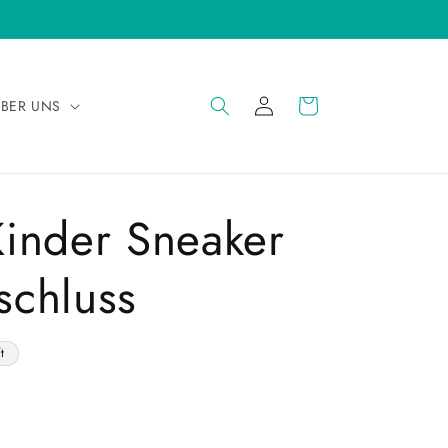
EINLOGGEN
WARENKORB
BER UNS
inder Sneaker
rschluss
t