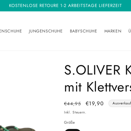
KOSTENLOSE RETOURE 1-2 ARBEITSTAGE LIEFERZEIT
ENSCHUHE
JUNGENSCHUHE
BABYSCHUHE
MARKEN
Ü
S.OLIVER K
mit Klettve
Normaler
Verkaufspreis
€19,90
€44,95
Ausverkauf
Preis
Inkl. Steuern.
Größe