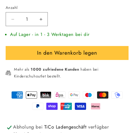
Anzahl
Verringere
Erhöhe
die
die
Auf Lager - in 1 - 3 Werktagen bei dir
Menge
Menge
für
für
PUMA
PUMA
In den Warenkorb legen
CA
CA
Pro
Pro
Classic
Classic
Mehr als
1000 zufriedene Kunden
haben bei
Sneaker
Sneaker
Kinderschuhoutlet bestellt.
Zahlungsmethoden
Abholung bei
TiCo Ladengeschäft
verfügbar