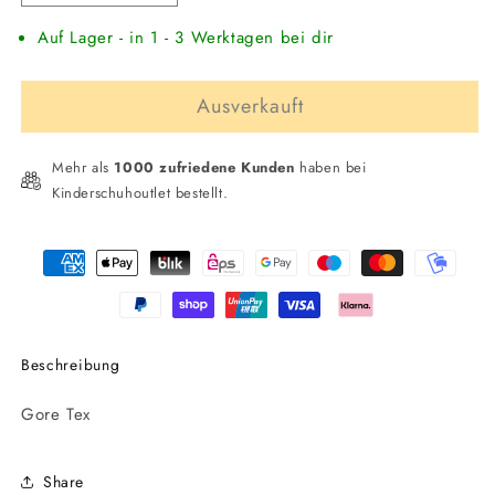
die
die
Auf Lager - in 1 - 3 Werktagen bei dir
Menge
Menge
für
für
PRIMIGI
PRIMIGI
Ausverkauft
Kinder
Kinder
Winterstiefel
Winterstiefel
in
in
Mehr als
1000 zufriedene Kunden
haben bei
Leder
Leder
Kinderschuhoutlet bestellt.
Zahlungsmethoden
Beschreibung
Gore Tex
Share