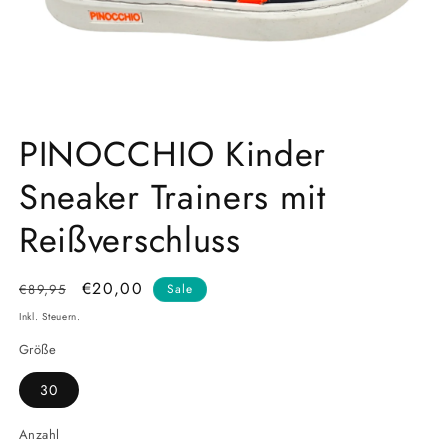
Medien
1
PINOCCHIO Kinder
in
Modal
Sneaker Trainers mit
öffnen
Reißverschluss
Normaler
Verkaufspreis
€20,00
€89,95
Sale
Preis
Inkl. Steuern.
Größe
30
Anzahl