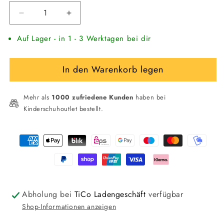
Verringere
Erhöhe
die
die
Auf Lager - in 1 - 3 Werktagen bei dir
Menge
Menge
für
für
PINOCCHIO
PINOCCHIO
In den Warenkorb legen
Kinder
Kinder
Sneaker
Sneaker
Trainers
Trainers
Mehr als
1000 zufriedene Kunden
haben bei
mit
mit
Kinderschuhoutlet bestellt.
Reißverschluss
Reißverschluss
Zahlungsmethoden
Abholung bei
TiCo Ladengeschäft
verfügbar
Shop-Informationen anzeigen