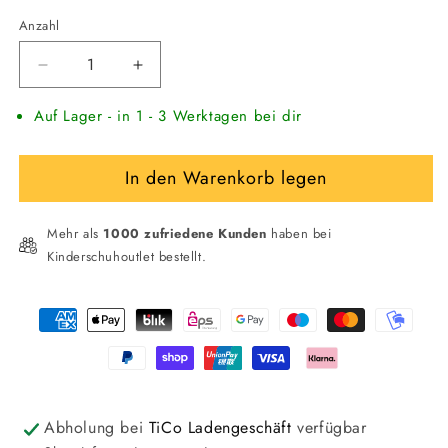
Anzahl
Verringere
Erhöhe
die
die
Auf Lager - in 1 - 3 Werktagen bei dir
Menge
Menge
für
für
Pepe
Pepe
In den Warenkorb legen
Jeans
Jeans
Kinder
Kinder
High
High
Mehr als
1000 zufriedene Kunden
haben bei
Sneaker
Sneaker
Kinderschuhoutlet bestellt.
Zahlungsmethoden
Abholung bei
TiCo Ladengeschäft
verfügbar