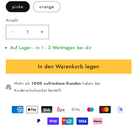
pinke
orange
Anzahl
Verringere
Erhöhe
die
die
Auf Lager - in 1 - 3 Werktagen bei dir
Menge
Menge
für
für
NIKE
NIKE
In den Warenkorb legen
Playscape
Playscape
Badeschuh/Sandale
Badeschuh/Sandale
Mehr als
1000 zufriedene Kunden
haben bei
Kinderschuhoutlet bestellt.
Zahlungsmethoden