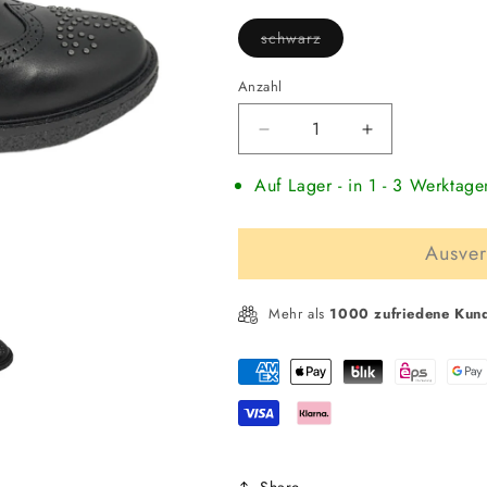
verfügbar
Variante
schwarz
ausverkauft
oder
nicht
Anzahl
verfügbar
Verringere
Erhöhe
die
die
Auf Lager - in 1 - 3 Werktage
Menge
Menge
für
für
MINELLI
MINELLI
Ausver
Kinder
Kinder
Stieflette
Stieflette
Mehr als
1000 zufriedene Kun
Zahlungsmethoden
Share