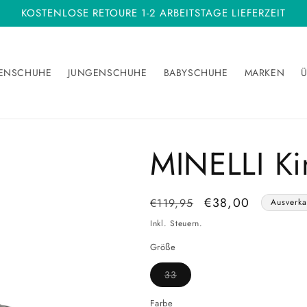
KOSTENLOSE RETOURE 1-2 ARBEITSTAGE LIEFERZEIT
ENSCHUHE
JUNGENSCHUHE
BABYSCHUHE
MARKEN
Ü
MINELLI Kin
Normaler
Verkaufspreis
€38,00
€119,95
Ausverka
Preis
Inkl. Steuern.
Größe
Variante
33
ausverkauft
oder
nicht
Farbe