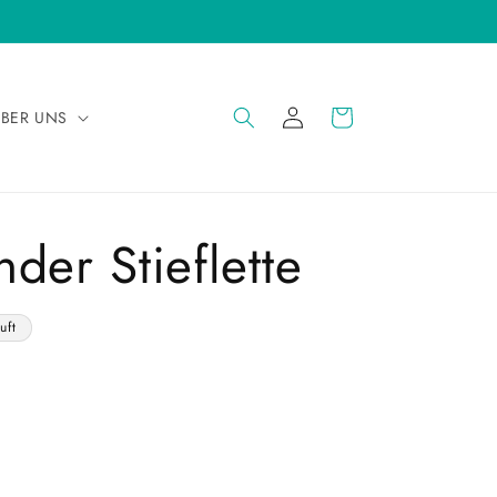
EINLOGGEN
WARENKORB
BER UNS
der Stieflette
uft