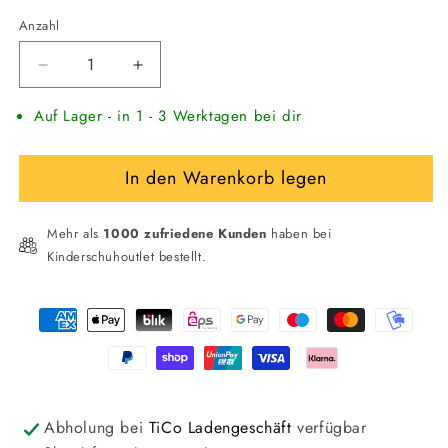
Anzahl
Verringere
Erhöhe
die
die
Auf Lager - in 1 - 3 Werktagen bei dir
Menge
Menge
für
für
MARC
MARC
In den Warenkorb legen
JACOBS
JACOBS
Hawaii-
Hawaii-
Sneakers
Sneakers
Mehr als
1000 zufriedene Kunden
haben bei
Kinderschuhoutlet bestellt.
Zahlungsmethoden
Abholung bei
TiCo Ladengeschäft
verfügbar