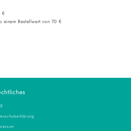
0 €
b einem Bestellwert von 70 €
chtliches
B
enschutzerklärung
pressum