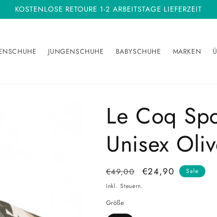
KOSTENLOSE RETOURE 1-2 ARBEITSTAGE LIEFERZEIT
ENSCHUHE
JUNGENSCHUHE
BABYSCHUHE
MARKEN
Ü
Le Coq Spo
Unisex Oli
Normaler
Verkaufspreis
€24,90
€49,00
Sale
Preis
Inkl. Steuern.
Größe