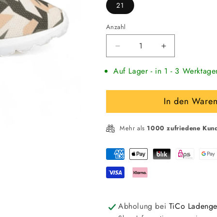
21
Anzahl
Verringere
Erhöhe
die
die
Auf Lager - in 1 - 3 Werktage
Menge
Menge
für
für
Le
Le
In den Ware
Coq
Coq
Sportif
Sportif
Sneaker
Sneaker
Mehr als
1000 zufriedene Kun
Unisex
Unisex
Olive
Olive
Zahlungsmethoden
Night/Camo
Night/Camo
Abholung bei
TiCo Ladenge