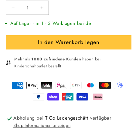
Verringere
Erhöhe
die
die
Auf Lager - in 1 - 3 Werktagen bei dir
Menge
Menge
für
für
KICKERS
KICKERS
In den Warenkorb legen
Kinder
Kinder
Halbschuh
Halbschuh
mit
mit
Mehr als
1000 zufriedene Kunden
haben bei
Klettverschluss
Klettverschluss
Kinderschuhoutlet bestellt.
in
in
Leder
Leder
Zahlungsmethoden
Abholung bei
TiCo Ladengeschäft
verfügbar
Shop-Informationen anzeigen