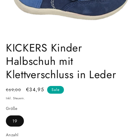
Medien
1
KICKERS Kinder
in
Modal
Halbschuh mit
öffnen
Klettverschluss in Leder
Normaler
Verkaufspreis
€34,95
€69,00
Sale
Preis
Inkl. Steuern.
Größe
19
Anzahl