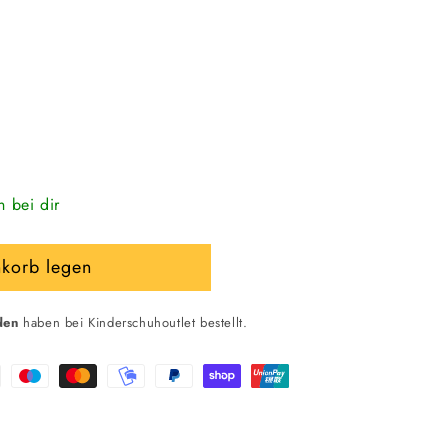
n bei dir
nkorb legen
den
haben bei Kinderschuhoutlet bestellt.
ss