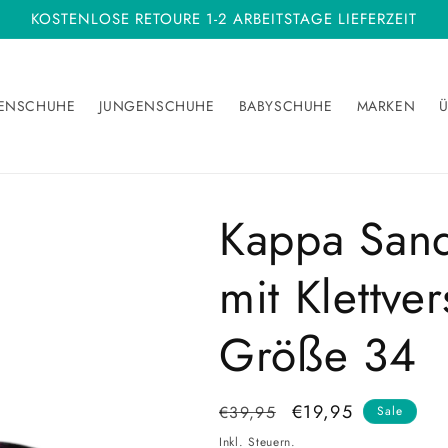
KOSTENLOSE RETOURE 1-2 ARBEITSTAGE LIEFERZEIT
ENSCHUHE
JUNGENSCHUHE
BABYSCHUHE
MARKEN
Ü
Kappa San
mit Klettve
Größe 34
Normaler
Verkaufspreis
€19,95
€39,95
Sale
Preis
Inkl. Steuern.