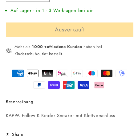
die
die
Auf Lager - in 1 - 3 Werktagen bei dir
Menge
Menge
für
für
KAPPA
KAPPA
Ausverkauft
Follow
Follow
K
K
Kinder
Kinder
Mehr als
1000 zufriedene Kunden
haben bei
Sneaker
Sneaker
Kinderschuhoutlet bestellt.
mit
mit
Klettverschluss
Klettverschluss
Zahlungsmethoden
Beschreibung
KAPPA Follow K Kinder Sneaker mit Klettverschluss
Share