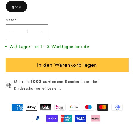
grau
Anzahl
Verringere
Erhöhe
die
die
Auf Lager - in 1 - 3 Werktagen bei dir
Menge
Menge
für
für
KAMIK
KAMIK
In den Warenkorb legen
Kinder
Kinder
Winterschuh
Winterschuh
STANCE
STANCE
Mehr als
1000 zufriedene Kunden
haben bei
Kinderschuhoutlet bestellt.
Zahlungsmethoden