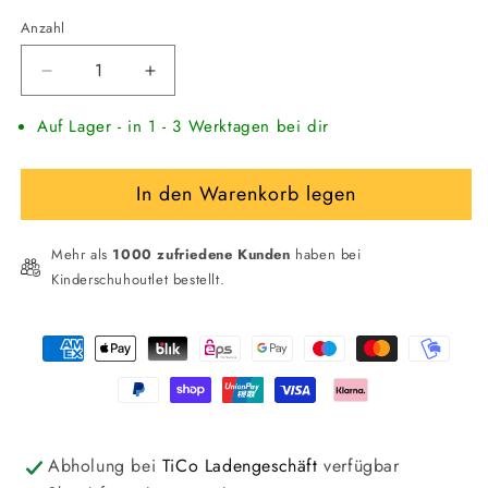
Anzahl
Verringere
Erhöhe
die
die
Auf Lager - in 1 - 3 Werktagen bei dir
Menge
Menge
für
für
HUMMEL
HUMMEL
In den Warenkorb legen
Kleinkind
Kleinkind
Sneaker
Sneaker
mit
mit
Mehr als
1000 zufriedene Kunden
haben bei
Klettverschluss
Klettverschluss
Kinderschuhoutlet bestellt.
Zahlungsmethoden
Abholung bei
TiCo Ladengeschäft
verfügbar