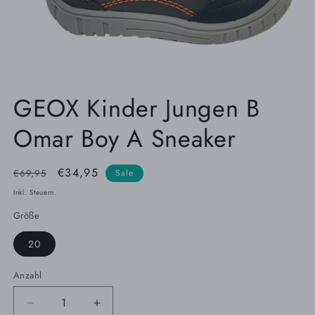
Medien
1
GEOX Kinder Jungen B
in
Modal
Omar Boy A Sneaker
öffnen
Normaler
Verkaufspreis
€34,95
€69,95
Sale
Preis
Inkl. Steuern.
Größe
20
Anzahl
Verringere
Erhöhe