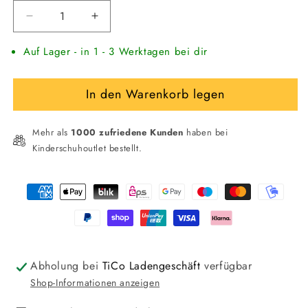
Verringere
Erhöhe
die
die
Auf Lager - in 1 - 3 Werktagen bei dir
Menge
Menge
für
für
FRODDO
FRODDO
In den Warenkorb legen
Kinder
Kinder
Bootie
Bootie
mit
mit
Mehr als
1000 zufriedene Kunden
haben bei
Reißverschluss
Reißverschluss
Kinderschuhoutlet bestellt.
Zahlungsmethoden
Abholung bei
TiCo Ladengeschäft
verfügbar
Shop-Informationen anzeigen