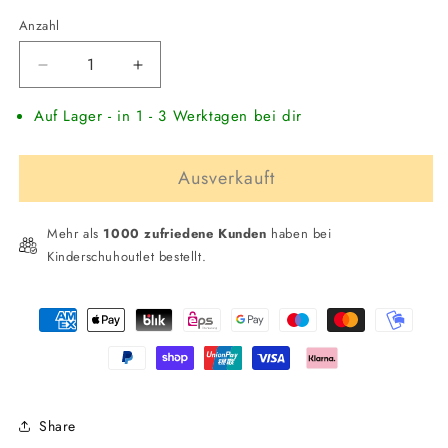
oder
oder
nicht
nicht
Anzahl
verfügbar
verfügbar
Verringere
Erhöhe
die
die
Auf Lager - in 1 - 3 Werktagen bei dir
Menge
Menge
für
für
AFFENZAHN
AFFENZAHN
Ausverkauft
Barfußschuh
Barfußschuh
Knit
Knit
Happy
Happy
Mehr als
1000 zufriedene Kunden
haben bei
Hai
Hai
Kinderschuhoutlet bestellt.
Zahlungsmethoden
Share