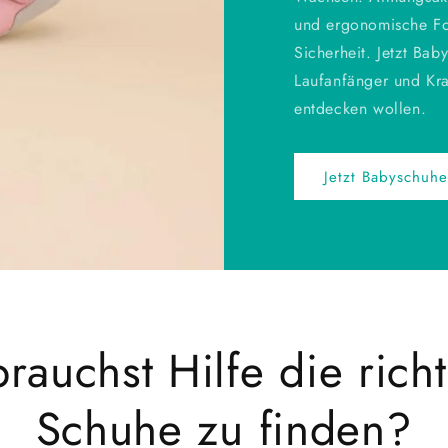
und ergonomische Fo
Sicherheit. Jetzt Bab
Laufanfänger und Kra
entdecken wollen.
Jetzt Babyschuhe
rauchst Hilfe die rich
Schuhe zu finden?