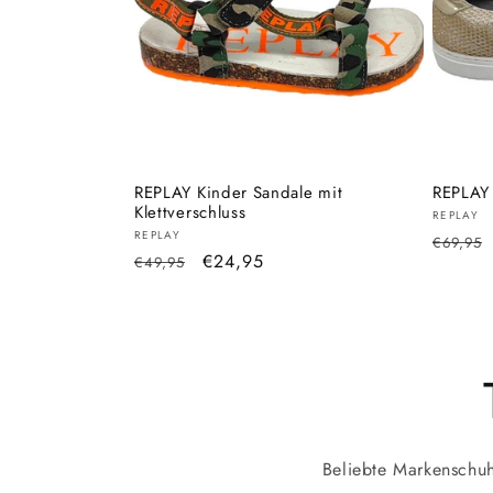
g
o
r
i
REPLAY Kinder Sandale mit
REPLAY 
Klettverschluss
Anbiete
REPLAY
Anbieter:
REPLAY
Normal
e
€69,95
Normaler
Verkaufspreis
€24,95
€49,95
Preis
Preis
:
Beliebte Markenschuh