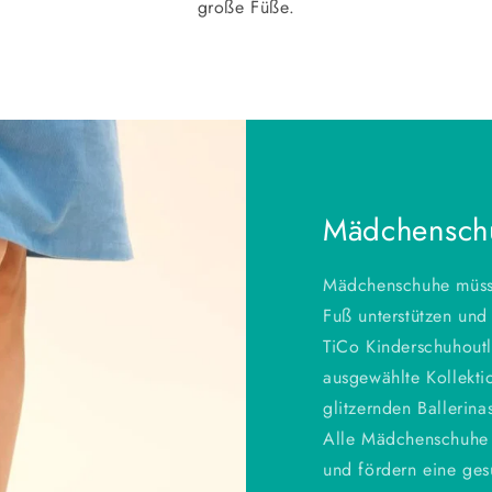
große Füße.
Mädchenschu
Mädchenschuhe müsse
Fuß unterstützen und
TiCo Kinderschuhoutle
ausgewählte Kollekt
glitzernden Ballerina
Alle Mädchenschuhe 
und fördern eine ges