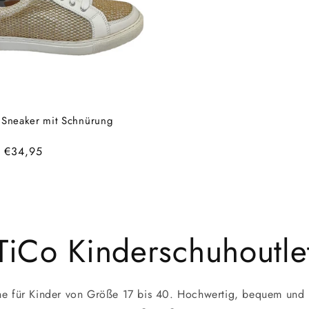
Sneaker mit Schnürung
r:
er
Verkaufspreis
€34,95
TiCo Kinderschuhoutle
e für Kinder von Größe 17 bis 40. Hochwertig, bequem und p