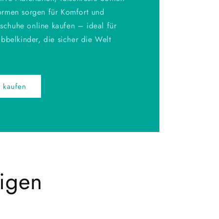
rmen sorgen für Komfort und
yschuhe online kaufen – ideal für
bbelkinder, die sicher die Welt
 kaufen
tigen