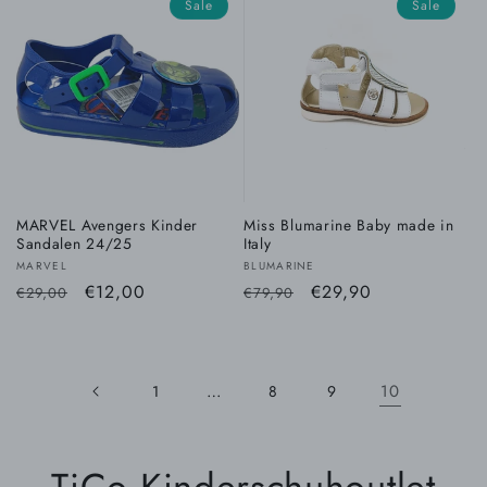
Sale
Sale
MARVEL Avengers Kinder
Miss Blumarine Baby made in
Sandalen 24/25
Italy
Anbieter:
Anbieter:
MARVEL
BLUMARINE
Normaler
Verkaufspreis
€12,00
Normaler
Verkaufspreis
€29,90
€29,00
€79,90
Preis
Preis
…
10
1
8
9