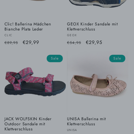
r
i
e
Clic! Ballerina Mädchen
GEOX Kinder Sandale mit
Bianche Plata Leder
Klettverschluss
Anbieter:
Anbieter:
CLIC
GEOX
:
Normaler
Verkaufspreis
€29,99
Normaler
Verkaufspreis
€29,95
€89,95
€54,95
Preis
Preis
Sale
Sale
JACK WOLFSKIN Kinder
UNISA Ballerina mit
Outdoor Sandale mit
Klettverschluss
Klettverschluss
Anbieter:
UNISA