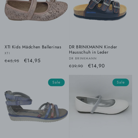
XTI Kids Mädchen Ballerinas
DR BRINKMANN Kinder
Hausschuh in Leder
Anbieter:
XTI
Anbieter:
DR BRINKMANN
Normaler
Verkaufspreis
€14,95
€45,95
Normaler
Verkaufspreis
€14,90
€39,90
Preis
Preis
Sale
Sale