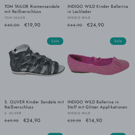
TOM TAILOR Riemensandale
INDIGO WILD Kinder Ballerina
mit Reißverschluss
in Lackleder
Anbieter:
Anbieter:
TOM TAILOR
INDIGO WILD
Normaler
Verkaufspreis
€19,90
Normaler
Verkaufspreis
€24,90
€40,00
€44,90
Preis
Preis
Sale
Sale
S. OLIVER Kinder Sandale mit
INDIGO WILD Ballerina in
Reißverschluss
Stoff mit Glitzer Applikationen
Anbieter:
Anbieter:
S. OLIVER
INDIGO WILD
Normaler
Verkaufspreis
€24,90
Normaler
Verkaufspreis
€14,90
€49,90
€39,95
Preis
Preis