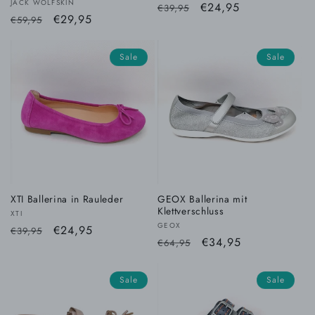
Anbieter:
JACK WOLFSKIN
Normaler
Verkaufspreis
€24,95
€39,95
Normaler
Verkaufspreis
€29,95
€59,95
Preis
Preis
Sale
Sale
XTI Ballerina in Rauleder
GEOX Ballerina mit
Klettverschluss
Anbieter:
XTI
Anbieter:
GEOX
Normaler
Verkaufspreis
€24,95
€39,95
Normaler
Verkaufspreis
€34,95
€64,95
Preis
Preis
Sale
Sale