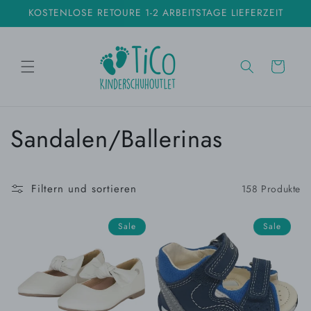
Direkt
KOSTENLOSE RETOURE 1-2 ARBEITSTAGE LIEFERZEIT
zum
Inhalt
WARENKORB
K
Sandalen/Ballerinas
a
t
Filtern und sortieren
158 Produkte
e
Sale
Sale
g
o